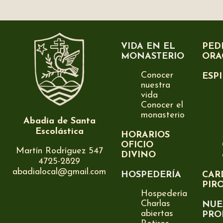
VIDA EN EL
PED
MONASTERIO
ORA
Conocer
ESP
nuestra
vida
Conocer el
monasterio
Abadía de Santa
Escolástica
HORARIOS
OFICIO
Martín Rodríguez 547
DIVINO
4725-2829
abadialocal@gmail.com
HOSPEDERÍA
CAR
PIR
Hospedería
Charlas
NUE
abiertas
PRO