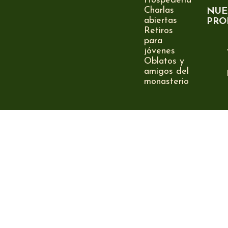
Hospedería
Charlas
NUE
abiertas
PRO
Retiros
para
jóvenes
Oblatos y
amigos del
monasterio