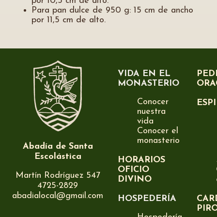
por 10,5 cm de alto.
Para pan dulce de 950 g: 15 cm de ancho
por 11,5 cm de alto.
VIDA EN EL
PED
MONASTERIO
ORA
Conocer
ESP
nuestra
vida
Conocer el
monasterio
Abadía de Santa
Escolástica
HORARIOS
OFICIO
Martín Rodríguez 547
DIVINO
4725-2829
abadialocal@gmail.com
HOSPEDERÍA
CAR
PIR