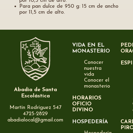
por 10,5 cm de alto.
Para pan dulce de 950 g: 15 cm de ancho
por 11,5 cm de alto.
VIDA EN EL
PED
MONASTERIO
ORA
Conocer
ESP
nuestra
vida
Conocer el
monasterio
Abadía de Santa
Escolástica
HORARIOS
OFICIO
Martín Rodríguez 547
DIVINO
4725-2829
abadialocal@gmail.com
HOSPEDERÍA
CAR
PIR