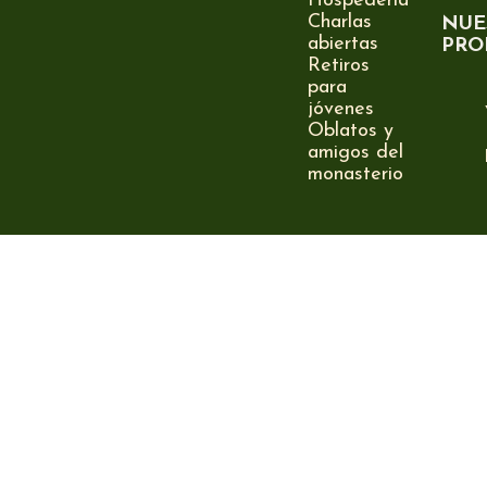
Hospedería
Charlas
NUE
abiertas
PRO
Retiros
para
jóvenes
Oblatos y
amigos del
monasterio