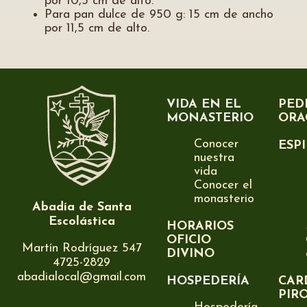
por 10,5 cm de alto.
Para pan dulce de 950 g: 15 cm de ancho
por 11,5 cm de alto.
VIDA EN EL
PED
MONASTERIO
ORA
Conocer
ESP
nuestra
vida
Conocer el
monasterio
Abadía de Santa
Escolástica
HORARIOS
OFICIO
Martín Rodríguez 547
DIVINO
4725-2829
abadialocal@gmail.com
HOSPEDERÍA
CAR
PIR