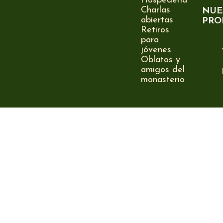
Hospedería
Charlas
NUE
abiertas
PRO
Retiros
para
jóvenes
Oblatos y
amigos del
monasterio