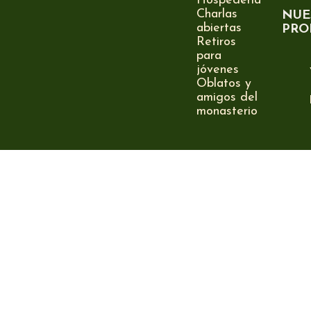
Hospedería
Charlas
NUE
abiertas
PRO
Retiros
para
jóvenes
Oblatos y
amigos del
monasterio