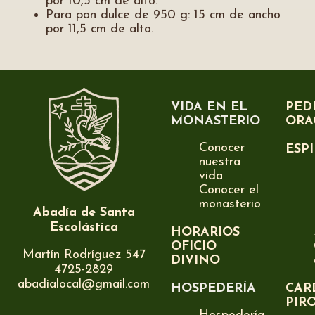
por 10,5 cm de alto.
Para pan dulce de 950 g: 15 cm de ancho
por 11,5 cm de alto.
VIDA EN EL
PED
MONASTERIO
ORA
Conocer
ESP
nuestra
vida
Conocer el
monasterio
Abadía de Santa
Escolástica
HORARIOS
OFICIO
Martín Rodríguez 547
DIVINO
4725-2829
abadialocal@gmail.com
HOSPEDERÍA
CAR
PIR