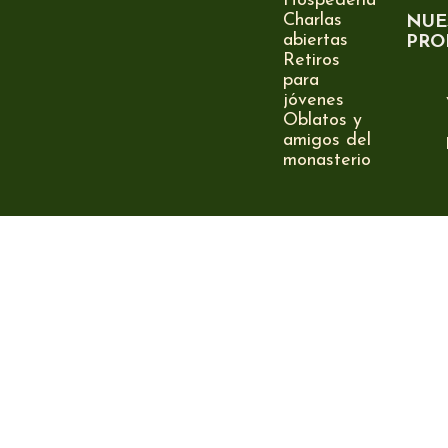
Hospedería
Charlas
NUE
abiertas
PRO
Retiros
para
jóvenes
Oblatos y
amigos del
monasterio