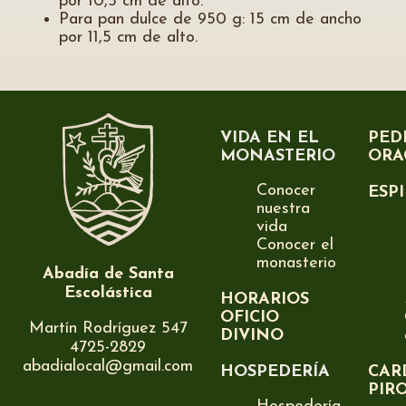
por 10,5 cm de alto.
Para pan dulce de 950 g: 15 cm de ancho
por 11,5 cm de alto.
VIDA EN EL
PED
MONASTERIO
ORA
Conocer
ESP
nuestra
vida
Conocer el
monasterio
Abadía de Santa
Escolástica
HORARIOS
OFICIO
Martín Rodríguez 547
DIVINO
4725-2829
abadialocal@gmail.com
HOSPEDERÍA
CAR
PIR