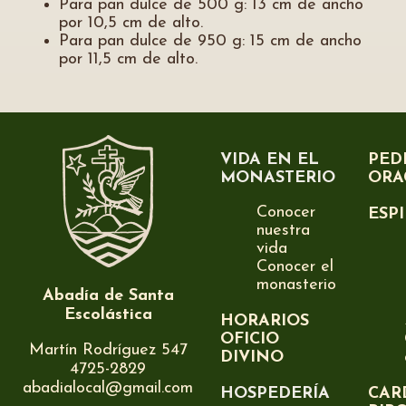
Para pan dulce de 500 g: 13 cm de ancho
por 10,5 cm de alto.
Para pan dulce de 950 g: 15 cm de ancho
por 11,5 cm de alto.
VIDA EN EL
PED
MONASTERIO
ORA
Conocer
ESP
nuestra
vida
Conocer el
monasterio
Abadía de Santa
Escolástica
HORARIOS
OFICIO
Martín Rodríguez 547
DIVINO
4725-2829
abadialocal@gmail.com
HOSPEDERÍA
CAR