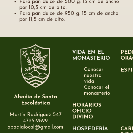
Para pan dulce de 500 g: 13 cm de ancho
por 10,5 cm de alto.
Para pan dulce de 950 g: 15 cm de ancho
por 11,5 cm de alto.
VIDA EN EL
PED
MONASTERIO
ORA
Conocer
ESP
nuestra
vida
Conocer el
monasterio
Abadía de Santa
Escolástica
HORARIOS
OFICIO
Martín Rodríguez 547
DIVINO
4725-2829
abadialocal@gmail.com
HOSPEDERÍA
CAR