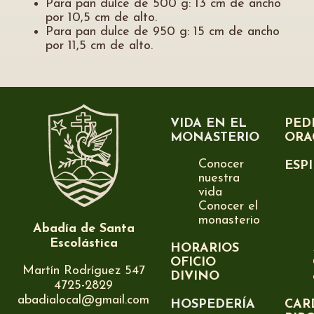
Para pan dulce de 500 g: 13 cm de ancho
por 10,5 cm de alto.
Para pan dulce de 950 g: 15 cm de ancho
por 11,5 cm de alto.
VIDA EN EL
PED
MONASTERIO
ORA
Conocer
ESP
nuestra
vida
Conocer el
monasterio
Abadía de Santa
Escolástica
HORARIOS
OFICIO
Martín Rodríguez 547
DIVINO
4725-2829
abadialocal@gmail.com
HOSPEDERÍA
CAR