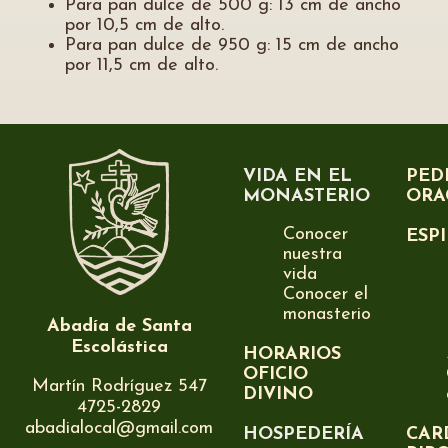
Para pan dulce de 500 g: 13 cm de ancho
por 10,5 cm de alto.
Para pan dulce de 950 g: 15 cm de ancho
por 11,5 cm de alto.
VIDA EN EL
PED
MONASTERIO
ORA
Conocer
ESP
nuestra
vida
Conocer el
monasterio
Abadía de Santa
Escolástica
HORARIOS
OFICIO
Martín Rodríguez 547
DIVINO
4725-2829
abadialocal@gmail.com
HOSPEDERÍA
CAR