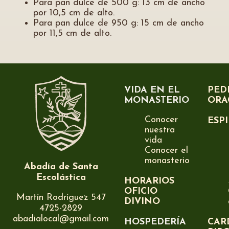
Para pan dulce de 500 g: 13 cm de ancho
por 10,5 cm de alto.
Para pan dulce de 950 g: 15 cm de ancho
por 11,5 cm de alto.
VIDA EN EL
PED
MONASTERIO
ORA
Conocer
ESP
nuestra
vida
Conocer el
monasterio
Abadía de Santa
Escolástica
HORARIOS
OFICIO
Martín Rodríguez 547
DIVINO
4725-2829
abadialocal@gmail.com
HOSPEDERÍA
CAR