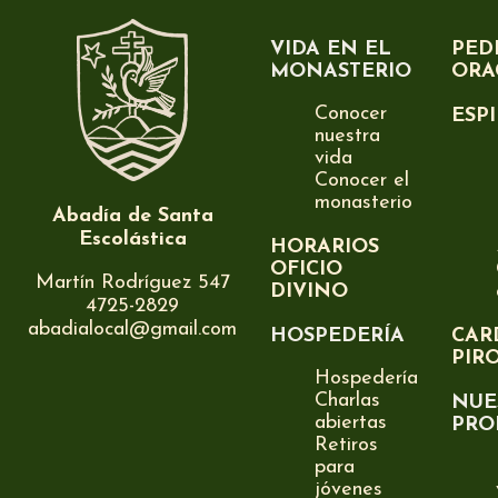
VIDA EN EL
PED
MONASTERIO
ORA
Conocer
ESP
nuestra
vida
Conocer el
monasterio
Abadía de Santa
Escolástica
HORARIOS
OFICIO
Martín Rodríguez 547
DIVINO
4725-2829
abadialocal@gmail.com
HOSPEDERÍA
CAR
PIR
Hospedería
Charlas
NUE
abiertas
PRO
Retiros
para
jóvenes