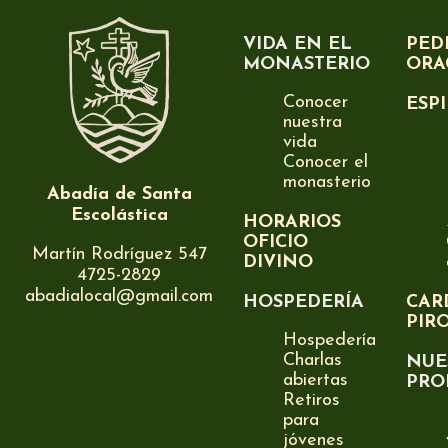
VIDA EN EL
PED
MONASTERIO
ORA
Conocer
ESP
nuestra
vida
Conocer el
monasterio
Abadía de Santa
Escolástica
HORARIOS
OFICIO
Martín Rodríguez 547
DIVINO
4725-2829
abadialocal@gmail.com
HOSPEDERÍA
CAR
PIR
Hospedería
Charlas
NUE
abiertas
PRO
Retiros
para
jóvenes