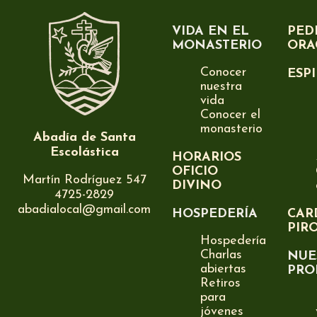
VIDA EN EL
PED
MONASTERIO
ORA
Conocer
ESP
nuestra
vida
Conocer el
monasterio
Abadía de Santa
Escolástica
HORARIOS
OFICIO
Martín Rodríguez 547
DIVINO
4725-2829
abadialocal@gmail.com
HOSPEDERÍA
CAR
PIR
Hospedería
Charlas
NUE
abiertas
PRO
Retiros
para
jóvenes