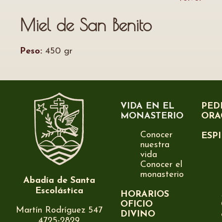
Miel de San Benito
Peso:
450 gr
VIDA EN EL
PED
MONASTERIO
ORA
Conocer
ESP
nuestra
vida
Conocer el
monasterio
Abadía de Santa
Escolástica
HORARIOS
OFICIO
Martín Rodríguez 547
DIVINO
4725-2829