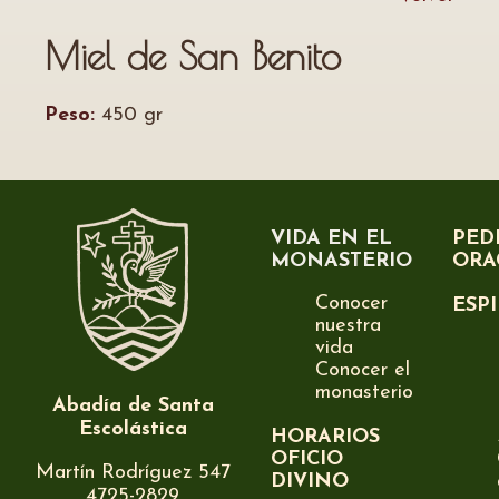
Miel de San Benito
Peso:
450 gr
VIDA EN EL
PED
MONASTERIO
ORA
Conocer
ESP
nuestra
vida
Conocer el
monasterio
Abadía de Santa
Escolástica
HORARIOS
OFICIO
Martín Rodríguez 547
DIVINO
4725-2829