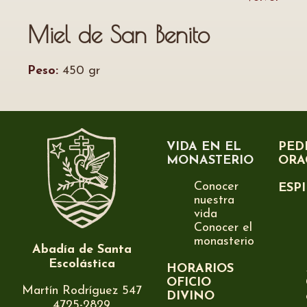
Miel de San Benito
Peso:
450 gr
VIDA EN EL
PED
MONASTERIO
ORA
Conocer
ESP
nuestra
vida
Conocer el
monasterio
Abadía de Santa
Escolástica
HORARIOS
OFICIO
Martín Rodríguez 547
DIVINO
4725-2829