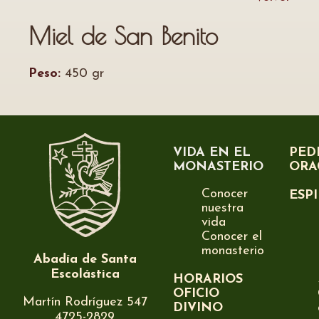
Miel de San Benito
Peso:
450 gr
VIDA EN EL
PED
MONASTERIO
ORA
Conocer
ESP
nuestra
vida
Conocer el
monasterio
Abadía de Santa
Escolástica
HORARIOS
OFICIO
Martín Rodríguez 547
DIVINO
4725-2829