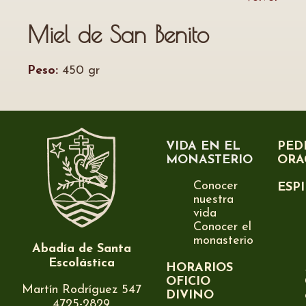
Miel de San Benito
Peso:
450 gr
VIDA EN EL
PED
MONASTERIO
ORA
Conocer
ESP
nuestra
vida
Conocer el
monasterio
Abadía de Santa
Escolástica
HORARIOS
OFICIO
Martín Rodríguez 547
DIVINO
4725-2829