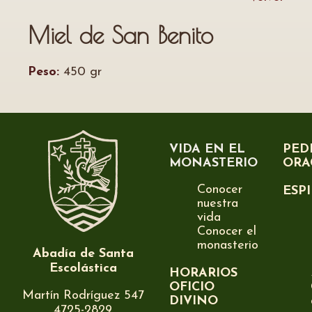
Miel de San Benito
Peso:
450 gr
VIDA EN EL
PED
MONASTERIO
ORA
Conocer
ESP
nuestra
vida
Conocer el
monasterio
Abadía de Santa
Escolástica
HORARIOS
OFICIO
Martín Rodríguez 547
DIVINO
4725-2829