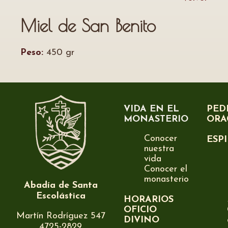
Miel de San Benito
Peso:
450 gr
VIDA EN EL
PED
MONASTERIO
ORA
Conocer
ESP
nuestra
vida
Conocer el
monasterio
Abadía de Santa
Escolástica
HORARIOS
OFICIO
Martín Rodríguez 547
DIVINO
4725-2829