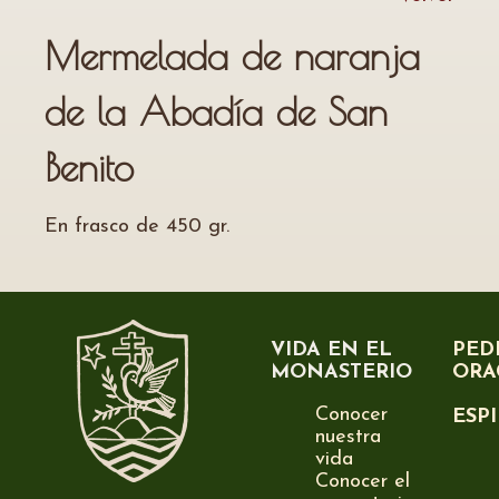
Mermelada de naranja
de la Abadía de San
Benito
En frasco de 450 gr.
VIDA EN EL
PED
MONASTERIO
ORA
Conocer
ESP
nuestra
vida
Conocer el