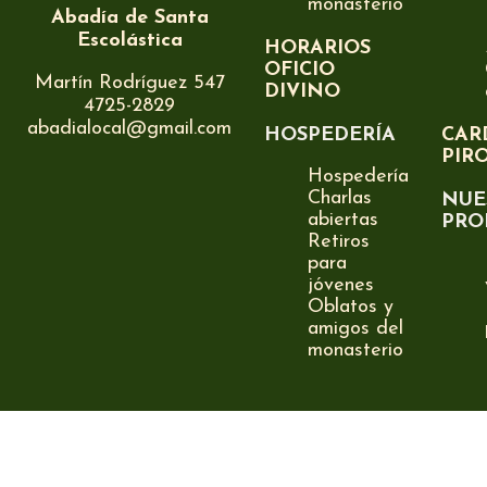
monasterio
Abadía de Santa
Escolástica
HORARIOS
OFICIO
Martín Rodríguez 547
DIVINO
4725-2829
abadialocal@gmail.com
HOSPEDERÍA
CAR
PIR
Hospedería
Charlas
NUE
abiertas
PRO
Retiros
para
jóvenes
Oblatos y
amigos del
monasterio