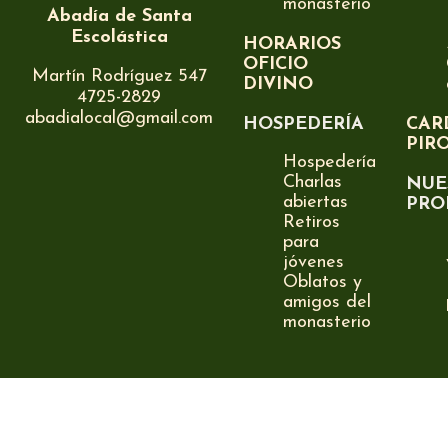
monasterio
Abadía de Santa
Escolástica
HORARIOS
OFICIO
Martín Rodríguez 547
DIVINO
4725-2829
abadialocal@gmail.com
HOSPEDERÍA
CAR
PIR
Hospedería
Charlas
NUE
abiertas
PRO
Retiros
para
jóvenes
Oblatos y
amigos del
monasterio