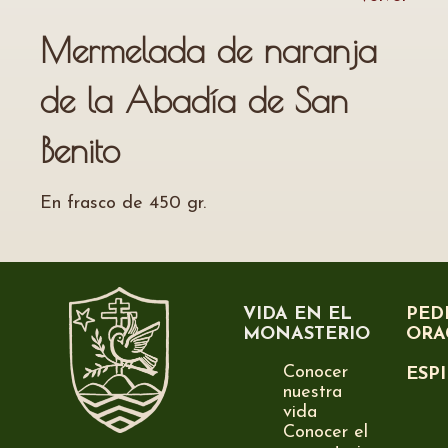
Mermelada de naranja
de la Abadía de San
Benito
En frasco de 450 gr.
VIDA EN EL
PED
MONASTERIO
ORA
Conocer
ESP
nuestra
vida
Conocer el