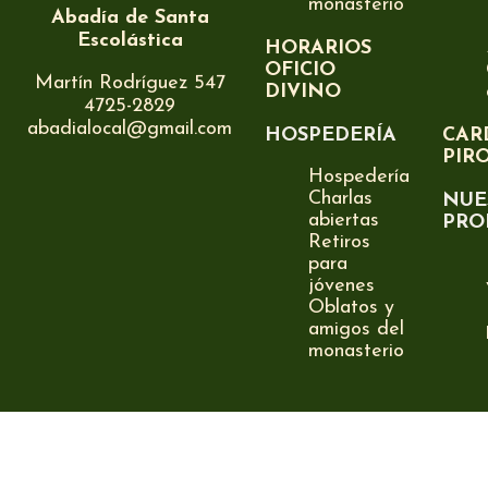
monasterio
Abadía de Santa
Escolástica
HORARIOS
OFICIO
Martín Rodríguez 547
DIVINO
4725-2829
abadialocal@gmail.com
HOSPEDERÍA
CAR
PIR
Hospedería
Charlas
NUE
abiertas
PRO
Retiros
para
jóvenes
Oblatos y
amigos del
monasterio