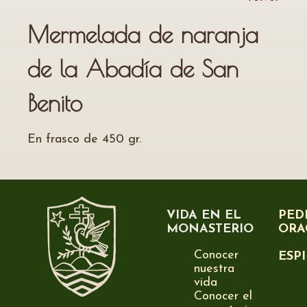
Mermelada de naranja
de la Abadía de San
Benito
En frasco de 450 gr.
VIDA EN EL
PED
MONASTERIO
ORA
Conocer
ESP
nuestra
vida
Conocer el