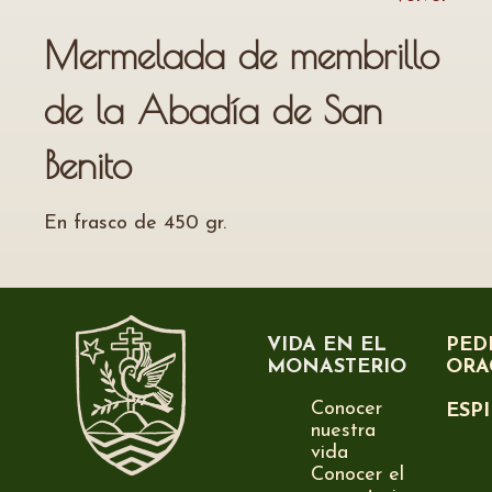
Mermelada de membrillo
de la Abadía de San
Benito
En frasco de 450 gr.
VIDA EN EL
PED
MONASTERIO
ORA
Conocer
ESP
nuestra
vida
Conocer el