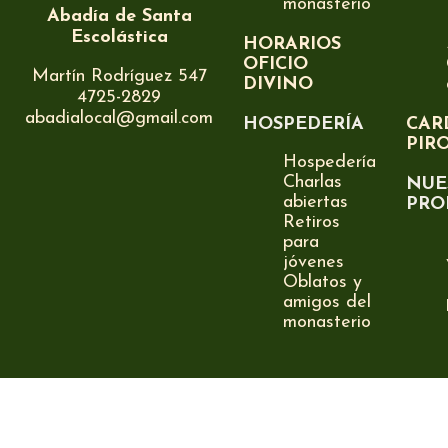
monasterio
Abadía de Santa
Escolástica
HORARIOS
OFICIO
Martín Rodríguez 547
DIVINO
4725-2829
abadialocal@gmail.com
HOSPEDERÍA
CAR
PIR
Hospedería
Charlas
NUE
abiertas
PRO
Retiros
para
jóvenes
Oblatos y
amigos del
monasterio