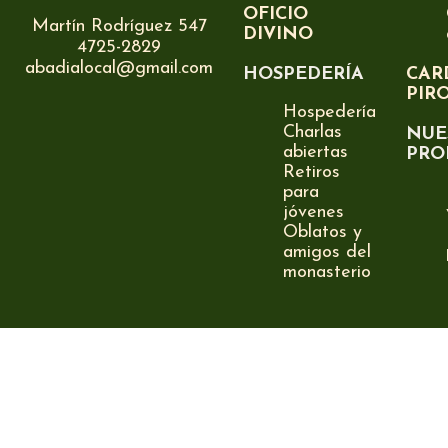
OFICIO
Martín Rodríguez 547
DIVINO
4725-2829
abadialocal@gmail.com
HOSPEDERÍA
CAR
PIR
Hospedería
Charlas
NUE
abiertas
PRO
Retiros
para
jóvenes
Oblatos y
amigos del
monasterio