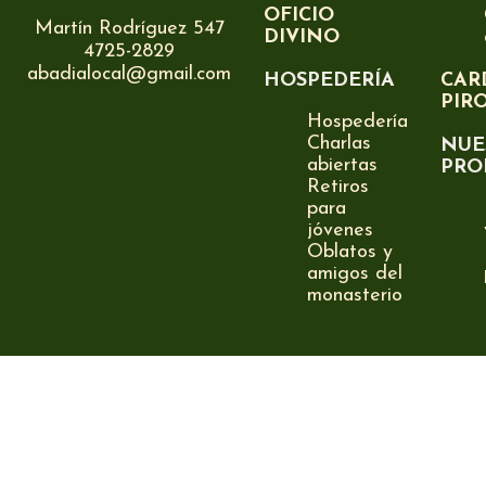
OFICIO
Martín Rodríguez 547
DIVINO
4725-2829
abadialocal@gmail.com
HOSPEDERÍA
CAR
PIR
Hospedería
Charlas
NUE
abiertas
PRO
Retiros
para
jóvenes
Oblatos y
amigos del
monasterio