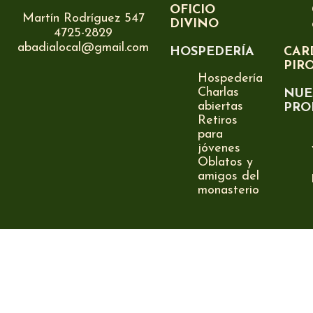
OFICIO
Martín Rodríguez 547
DIVINO
4725-2829
abadialocal@gmail.com
HOSPEDERÍA
CAR
PIR
Hospedería
Charlas
NUE
abiertas
PRO
Retiros
para
jóvenes
Oblatos y
amigos del
monasterio