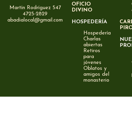
OFICIO
Martín Rodríguez 547
DIVINO
4725-2829
abadialocal@gmail.com
HOSPEDERÍA
CAR
PIR
Hospedería
Charlas
NUE
abiertas
PRO
Retiros
para
jóvenes
Oblatos y
amigos del
monasterio