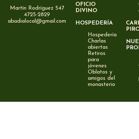
OFICIO
Martín Rodríguez 547
DIVINO
4725-2829
abadialocal@gmail.com
HOSPEDERÍA
CAR
PIR
Hospedería
Charlas
NUE
abiertas
PRO
Retiros
para
jóvenes
Oblatos y
amigos del
monasterio