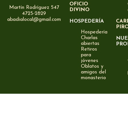
OFICIO
Martín Rodríguez 547
DIVINO
4725-2829
abadialocal@gmail.com
HOSPEDERÍA
CAR
PIR
Hospedería
Charlas
NUE
abiertas
PRO
Retiros
para
jóvenes
Oblatos y
amigos del
monasterio