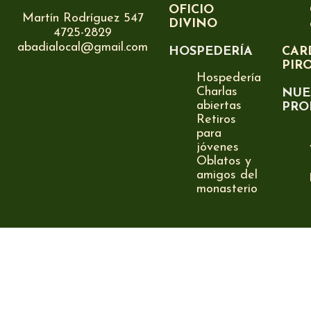
OFICIO
Martín Rodríguez 547
DIVINO
4725-2829
abadialocal@gmail.com
HOSPEDERÍA
CAR
PIR
Hospedería
Charlas
NUE
abiertas
PRO
Retiros
para
jóvenes
Oblatos y
amigos del
monasterio