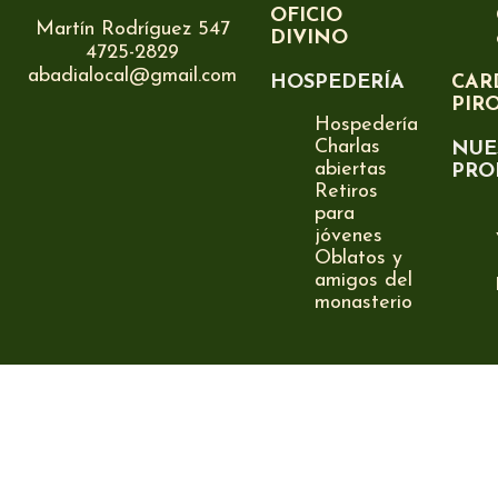
OFICIO
Martín Rodríguez 547
DIVINO
4725-2829
abadialocal@gmail.com
HOSPEDERÍA
CAR
PIR
Hospedería
Charlas
NUE
abiertas
PRO
Retiros
para
jóvenes
Oblatos y
amigos del
monasterio