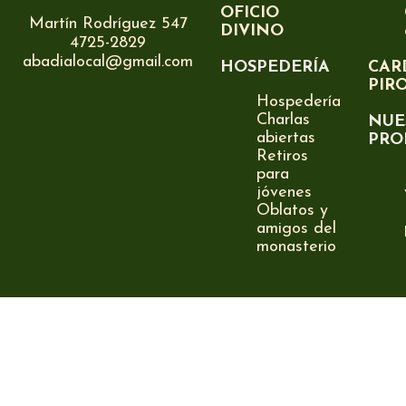
OFICIO
Martín Rodríguez 547
DIVINO
4725-2829
abadialocal@gmail.com
HOSPEDERÍA
CAR
PIR
Hospedería
Charlas
NUE
abiertas
PRO
Retiros
para
jóvenes
Oblatos y
amigos del
monasterio