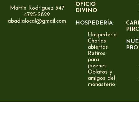
OFICIO
Martín Rodríguez 547
DIVINO
4725-2829
abadialocal@gmail.com
HOSPEDERÍA
CAR
PIR
Hospedería
Charlas
NUE
abiertas
PRO
Retiros
para
jóvenes
Oblatos y
amigos del
monasterio