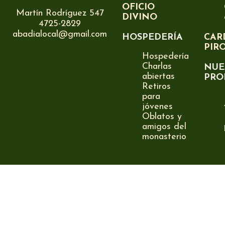
OFICIO
Martín Rodríguez 547
DIVINO
4725-2829
abadialocal@gmail.com
HOSPEDERÍA
CAR
PIR
Hospedería
Charlas
NUE
abiertas
PRO
Retiros
para
jóvenes
Oblatos y
amigos del
monasterio