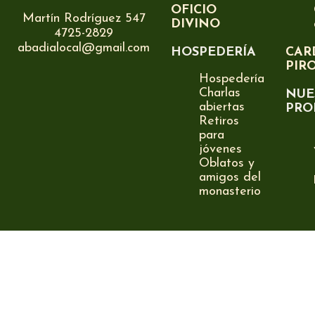
OFICIO
Martín Rodríguez 547
DIVINO
4725-2829
abadialocal@gmail.com
HOSPEDERÍA
CAR
PIR
Hospedería
Charlas
NUE
abiertas
PRO
Retiros
para
jóvenes
Oblatos y
amigos del
monasterio