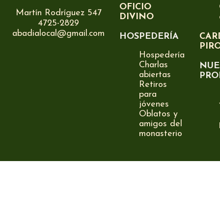
OFICIO
Martín Rodríguez 547
DIVINO
4725-2829
abadialocal@gmail.com
HOSPEDERÍA
CAR
PIR
Hospedería
Charlas
NUE
abiertas
PRO
Retiros
para
jóvenes
Oblatos y
amigos del
monasterio