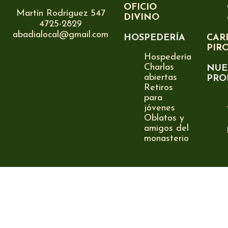
OFICIO
Martín Rodríguez 547
DIVINO
4725-2829
abadialocal@gmail.com
HOSPEDERÍA
CAR
PIR
Hospedería
Charlas
NUE
abiertas
PRO
Retiros
para
jóvenes
Oblatos y
amigos del
monasterio