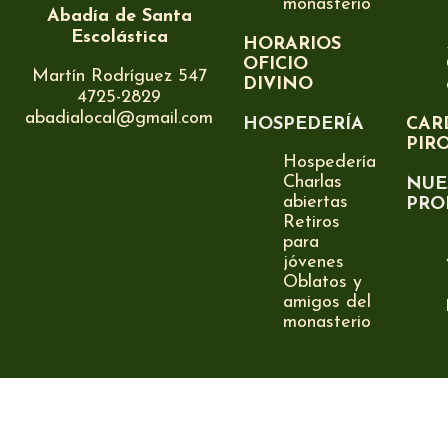
monasterio
Abadía de Santa
Escolástica
HORARIOS
OFICIO
Martín Rodríguez 547
DIVINO
4725-2829
abadialocal@gmail.com
HOSPEDERÍA
CAR
PIR
Hospedería
Charlas
NUE
abiertas
PRO
Retiros
para
jóvenes
Oblatos y
amigos del
monasterio