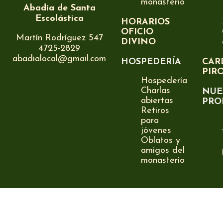
monasterio
Abadía de Santa
Escolástica
HORARIOS
OFICIO
Martín Rodríguez 547
DIVINO
4725-2829
abadialocal@gmail.com
HOSPEDERÍA
CAR
PIR
Hospedería
Charlas
NUE
abiertas
PRO
Retiros
para
jóvenes
Oblatos y
amigos del
monasterio