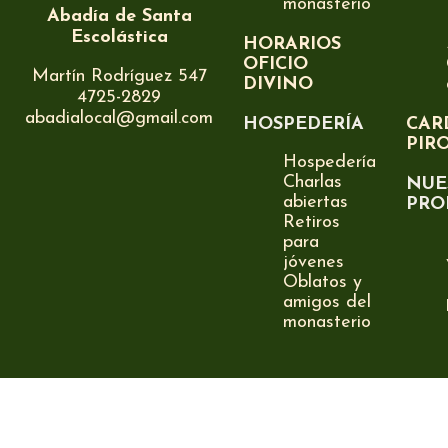
monasterio
Abadía de Santa
Escolástica
HORARIOS
OFICIO
Martín Rodríguez 547
DIVINO
4725-2829
abadialocal@gmail.com
HOSPEDERÍA
CAR
PIR
Hospedería
Charlas
NUE
abiertas
PRO
Retiros
para
jóvenes
Oblatos y
amigos del
monasterio