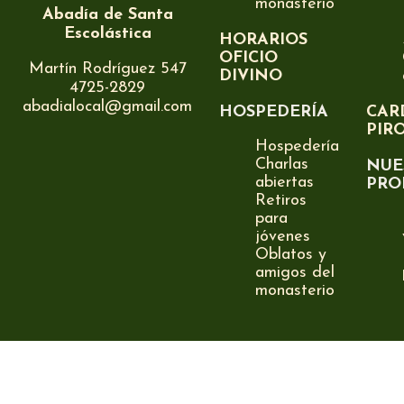
monasterio
Abadía de Santa
Escolástica
HORARIOS
OFICIO
Martín Rodríguez 547
DIVINO
4725-2829
abadialocal@gmail.com
HOSPEDERÍA
CAR
PIR
Hospedería
Charlas
NUE
abiertas
PRO
Retiros
para
jóvenes
Oblatos y
amigos del
monasterio