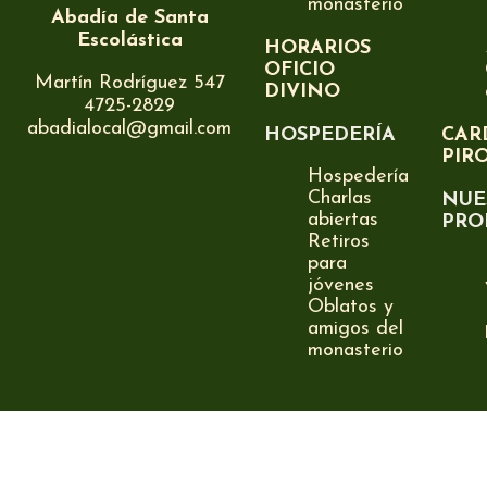
monasterio
Abadía de Santa
Escolástica
HORARIOS
OFICIO
Martín Rodríguez 547
DIVINO
4725-2829
abadialocal@gmail.com
HOSPEDERÍA
CAR
PIR
Hospedería
Charlas
NUE
abiertas
PRO
Retiros
para
jóvenes
Oblatos y
amigos del
monasterio