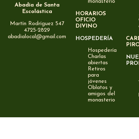
monasterio
Abadía de Santa
Escolástica
HORARIOS
OFICIO
Martín Rodríguez 547
DIVINO
4725-2829
abadialocal@gmail.com
HOSPEDERÍA
CAR
PIR
Hospedería
Charlas
NUE
abiertas
PRO
Retiros
para
jóvenes
Oblatos y
amigos del
monasterio