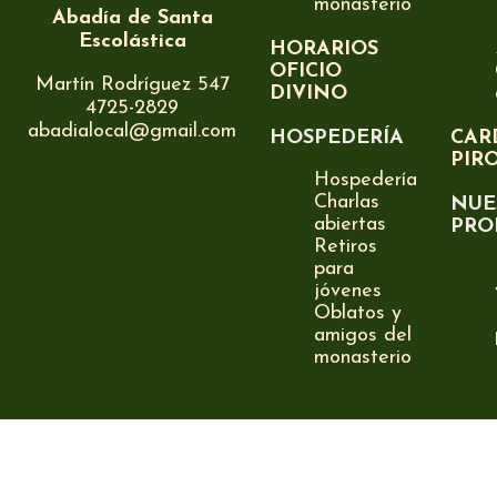
monasterio
Abadía de Santa
Escolástica
HORARIOS
OFICIO
Martín Rodríguez 547
DIVINO
4725-2829
abadialocal@gmail.com
HOSPEDERÍA
CAR
PIR
Hospedería
Charlas
NUE
abiertas
PRO
Retiros
para
jóvenes
Oblatos y
amigos del
monasterio