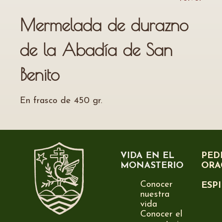
Mermelada de durazno
de la Abadía de San
Benito
En frasco de 450 gr.
VIDA EN EL
PED
MONASTERIO
ORA
Conocer
ESP
nuestra
vida
Conocer el