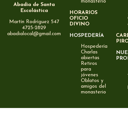
monasterio
Abadía de Santa
Escolástica
HORARIOS
OFICIO
Martín Rodríguez 547
DIVINO
4725-2829
abadialocal@gmail.com
HOSPEDERÍA
CAR
PIR
Hospedería
Charlas
NUE
abiertas
PRO
Retiros
para
jóvenes
Oblatos y
amigos del
monasterio