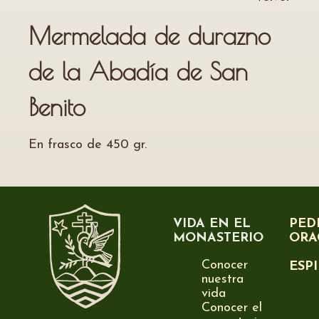
Mermelada de durazno
de la Abadía de San
Benito
En frasco de 450 gr.
VIDA EN EL
PED
MONASTERIO
ORA
Conocer
ESP
nuestra
vida
Conocer el