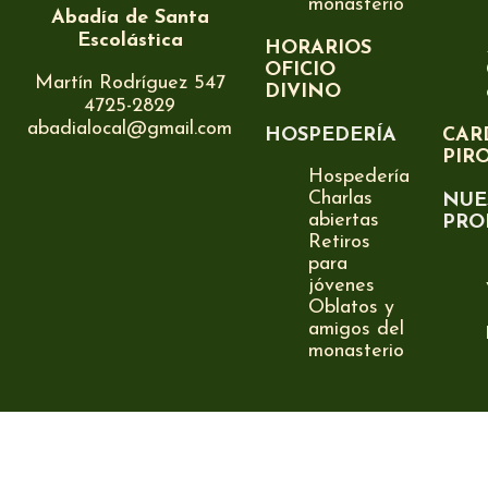
monasterio
Abadía de Santa
Escolástica
HORARIOS
OFICIO
Martín Rodríguez 547
DIVINO
4725-2829
abadialocal@gmail.com
HOSPEDERÍA
CAR
PIR
Hospedería
Charlas
NUE
abiertas
PRO
Retiros
para
jóvenes
Oblatos y
amigos del
monasterio