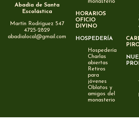
monasterio
Abadía de Santa
Escolástica
HORARIOS
OFICIO
Martín Rodríguez 547
DIVINO
4725-2829
abadialocal@gmail.com
HOSPEDERÍA
CAR
PIR
Hospedería
Charlas
NUE
abiertas
PRO
Retiros
para
jóvenes
Oblatos y
amigos del
monasterio