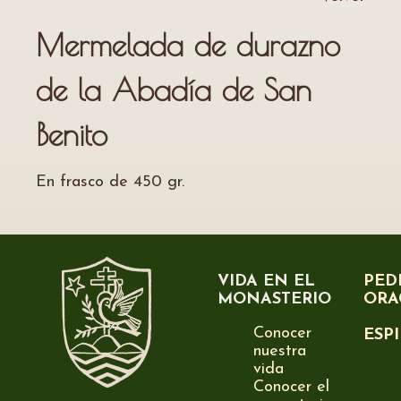
Mermelada de durazno
de la Abadía de San
Benito
En frasco de 450 gr.
VIDA EN EL
PED
MONASTERIO
ORA
Conocer
ESP
nuestra
vida
Conocer el