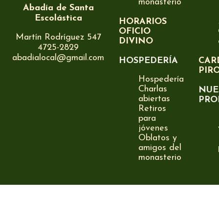
monasterio
Abadía de Santa
Escolástica
HORARIOS
OFICIO
Martín Rodríguez 547
DIVINO
4725-2829
abadialocal@gmail.com
HOSPEDERÍA
CAR
PIR
Hospedería
Charlas
NUE
abiertas
PRO
Retiros
para
jóvenes
Oblatos y
amigos del
monasterio