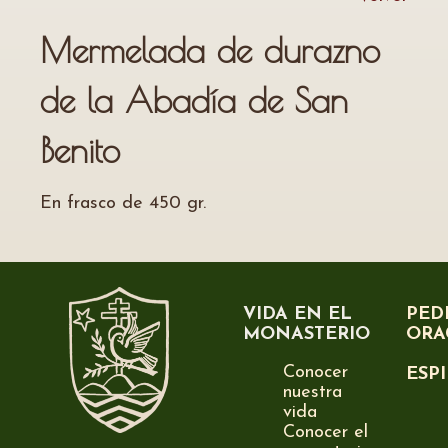
Mermelada de durazno
de la Abadía de San
Benito
En frasco de 450 gr.
VIDA EN EL
PED
MONASTERIO
ORA
Conocer
ESP
nuestra
vida
Conocer el